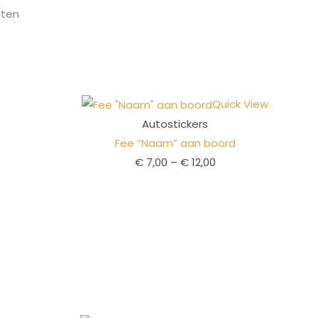
cten
Quick View
Autostickers
Fee “Naam” aan boord
€
7,00
–
€
12,00