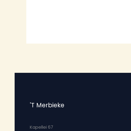
'T Merbieke
Kapellei 67