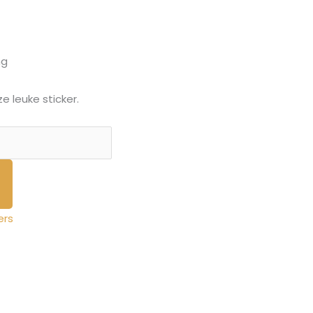
ng
e leuke sticker.
ers