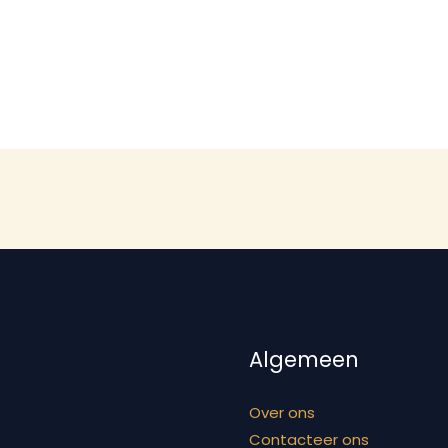
Algemeen
Over ons
Contacteer ons